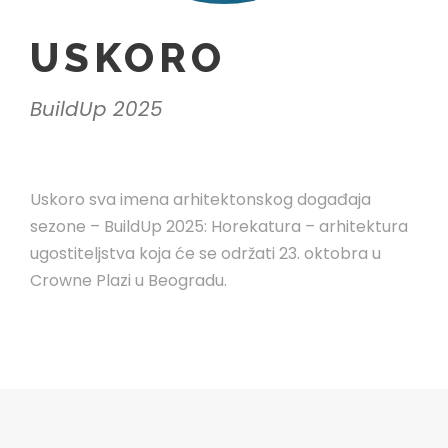
USKORO
BuildUp 2025
Uskoro sva imena arhitektonskog događaja
sezone – BuildUp 2025: Horekatura – arhitektura
ugostiteljstva koja će se održati 23. oktobra u
Crowne Plazi u Beogradu.